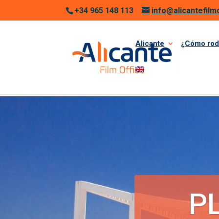
+34 965 148 113
info@alicantefilm
Alicante
¿Cómo rod
Inicio
>
Playa de San Juan
P