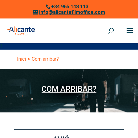
+34 965 148 113
info@alicantefilmoffice.com
1
Inici
>
Com arribar?
COM ARRIBAR?