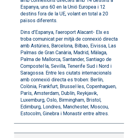
amb connexions directes amb 14 destins a
Espanya, uns 60 en la Unió Europea i 12
destins fora de la UE, volant en total a 20
països diferents.
Dins d’Espanya, l’aeroport Alacant- Elx es
troba comunicat per mitjà de connexió directa
amb Astúries, Barcelona, Bilbao, Eivissa, Las
Palmas de Gran Canària, Madrid, Màlaga,
Palma de Mallorca, Santander, Santiago de
Compostel·la, Sevilla, Tenerife Sud i Nord i
Saragossa. Entre les ciutats internacionals
amb connexió directa es troben: Berlín,
Colònia, Frankfurt, Brussel·les, Copenhaguen,
París, Amsterdam, Dublín, Reykjavik,
Luxemburg, Oslo, Birmingham, Bristol,
Edimburg, Londres, Manchester, Moscou,
Estocolm, Ginebra i Monastir entre altres.