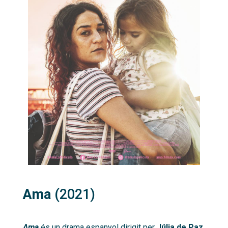
Ama
(2021)
Ama
és un drama espanyol dirigit per
Júlia de Paz,