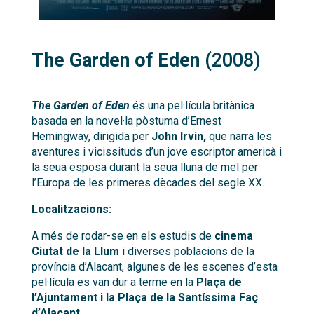
The Garden of Eden
(2008)
The Garden of Eden
és una pel·lícula britànica
basada en la novel·la pòstuma d’Ernest
Hemingway, dirigida per
John Irvin,
que narra les
aventures i vicissituds d’un jove escriptor americà i
la seua esposa durant la seua lluna de mel per
l’Europa de les primeres dècades del segle XX.
Localitzacions:
A més de rodar-se en els estudis de
cinema
Ciutat de la Llum
i diverses poblacions de la
província d’Alacant, algunes de les escenes d’esta
pel·lícula es van dur a terme en la
Plaça de
l’Ajuntament i la Plaça de la Santíssima Faç
d’Alacant.