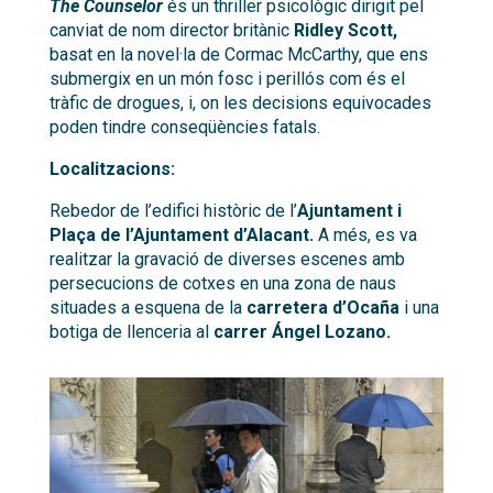
The Counselor
és un thriller psicològic dirigit pel
canviat de nom director britànic
Ridley Scott,
basat en la novel·la de Cormac McCarthy, que ens
submergix en un món fosc i perillós com és el
tràfic de drogues, i, on les decisions equivocades
poden tindre conseqüències fatals.
Localitzacions:
Rebedor de l’edifici històric de l’
Ajuntament i
Plaça de l’Ajuntament d’Alacant.
A més, es va
realitzar la gravació de diverses escenes amb
persecucions de cotxes en una zona de naus
situades a esquena de la
carretera d’Ocaña
i una
botiga de llenceria al
carrer Ángel Lozano.