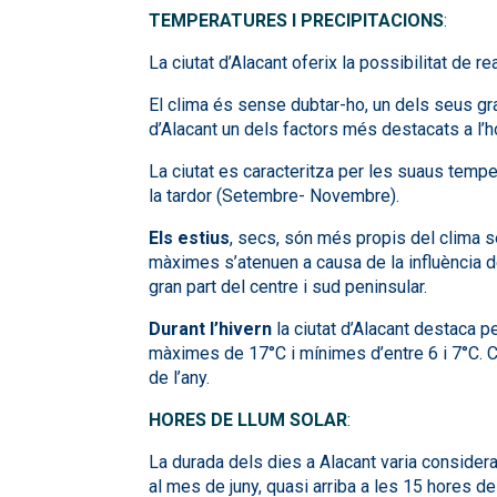
TEMPERATURES I PRECIPITACIONS
:
La ciutat d’Alacant oferix la possibilitat de r
El clima és sense dubtar-ho, un dels seus gra
d’Alacant un dels factors més destacats a l’h
La ciutat es caracteritza per les suaus tempe
la tardor (Setembre- Novembre).
Els estius
, secs, són més propis del clima 
màximes s’atenuen a causa de la influència de
gran part del centre i sud peninsular.
Durant l’hivern
la ciutat d’Alacant destaca 
màximes de 17°C i mínimes d’entre 6 i 7°C. Com
de l’any.
HORES DE LLUM SOLAR
:
La durada dels dies a Alacant varia considera
al mes de juny, quasi arriba a les 15 hores de 