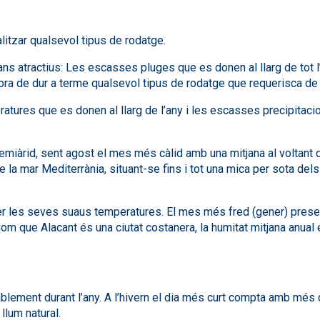
ealitzar qualsevol tipus de rodatge.
ns atractius: Les escasses pluges que es donen al llarg de tot l
ora de dur a terme qualsevol tipus de rodatge que requerisca de 
ratures que es donen al llarg de l’any i les escasses precipitac
semiàrid, sent agost el mes més càlid amb una mitjana al voltan
 la mar Mediterrània, situant-se fins i tot una mica per sota dels
per les seves suaus temperatures. El mes més fred (gener) prese
 que Alacant és una ciutat costanera, la humitat mitjana anual és
blement durant l’any. A l’hivern el dia més curt compta amb més de
llum natural.