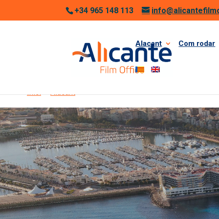
+34 965 148 113
info@alicantefilm
Alacant
Com rodar
1
Inici
>
Alacant