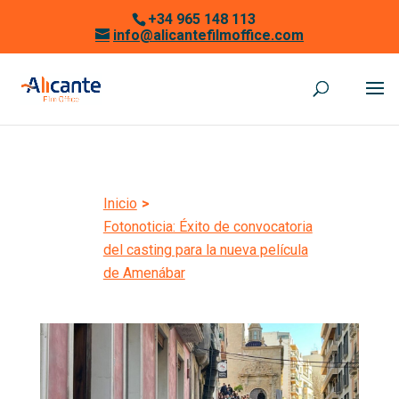
+34 965 148 113
info@alicantefilmoffice.com
Inicio
>
Fotonoticia: Éxito de convocatoria
del casting para la nueva película
de Amenábar