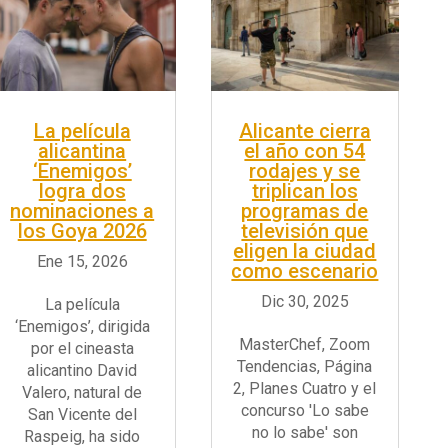
La película
Alicante cierra
alicantina
el año con 54
‘Enemigos’
rodajes y se
logra dos
triplican los
nominaciones a
programas de
los Goya 2026
televisión que
eligen la ciudad
como escenario
La película
‘Enemigos’, dirigida
MasterChef, Zoom
por el cineasta
Tendencias, Página
alicantino David
2, Planes Cuatro y el
Valero, natural de
concurso 'Lo sabe
San Vicente del
no lo sabe' son
Raspeig, ha sido