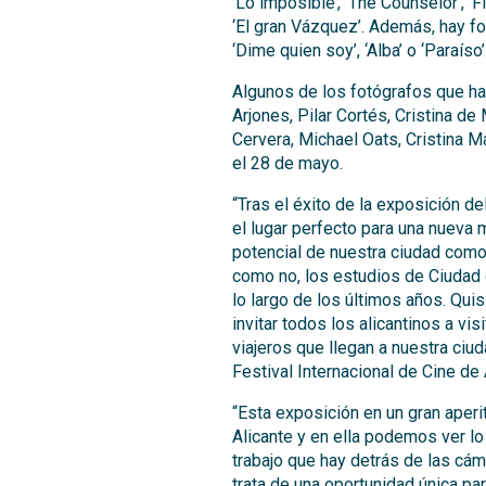
‘Lo imposible’, ‘The Counselor’, ‘F
‘El gran Vázquez’. Además, hay f
‘Dime quien soy’, ‘Alba’ o ‘Paraíso’
Algunos de los fotógrafos que h
Arjones, Pilar Cortés, Cristina 
Cervera, Michael Oats, Cristina M
el 28 de mayo.
“Tras el éxito de la exposición d
el lugar perfecto para una nueva
potencial de nuestra ciudad como 
como no, los estudios de Ciudad
lo largo de los últimos años. Quis
invitar todos los alicantinos a vi
viajeros que llegan a nuestra ciu
Festival Internacional de Cine de 
“Esta exposición en un gran aperit
Alicante y en ella podemos ver lo
trabajo que hay detrás de las cám
trata de una oportunidad única p