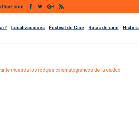
office.com
ar?
Localizaciones
Festival de Cine
Rutas de cine
Histori
cante muestra los rodajes cinematográficos de la ciudad