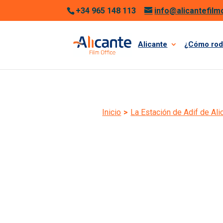
+34 965 148 113
info@alicantefilm
Alicante
¿Cómo rod
Inicio
>
La Estación de Adif de Ali