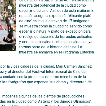
La Estación de Alicante de Adif es desde hoy
muestra del potencial de la ciudad como
escenario de cine. Así, desde esta mañana la
estación acoge la exposición ‘Alicante plató
de cine’ en la que a través de 17 imágenes
se muestra como la ciudad ha servido como
escenario natural y plató de excepción para
el rodaje de decenas de laureadas películas
y series nacionales e internacionales que ya
forman parte de la historia del cine. La
muestra se enmarca en el Programa Estación
por la vicealcaldesa de la ciudad, Mari Carmen Sánchez,
z y el director del Festival Internacional de Cine de
ha contado con la presencia de otros miembros de la -
e los fotógrafos que exponen sus obras y directores de
 en imágenes algunas de las cientos de producciones
das en la ciudad como ‘Asterix y los Juegos Olímpicos’,