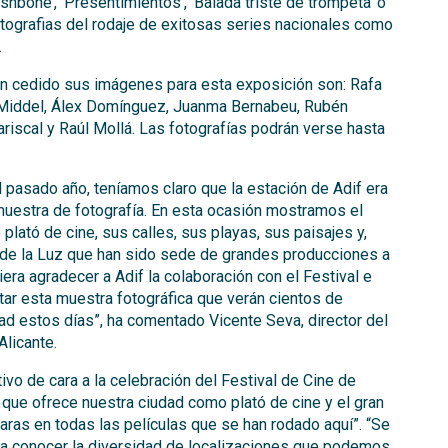
ishbone’, ’Presentimientos’, ‘Balada triste de trompeta’ o
otografias del rodaje de exitosas series nacionales como
.
an cedido sus imágenes para esta exposición son: Rafa
de Middel, Álex Domínguez, Juanma Bernabeu, Rubén
ariscal y Raúl Mollá. Las fotografías podrán verse hasta
el pasado año, teníamos claro que la estación de Adif era
 muestra de fotografía. En esta ocasión mostramos el
plató de cine, sus calles, sus playas, sus paisajes y,
 de la Luz que han sido sede de grandes producciones a
iera agradecer a Adif la colaboración con el Festival e
sitar esta muestra fotográfica que verán cientos de
dad estos días”, ha comentado Vicente Seva, director del
Alicante.
ivo de cara a la celebración del Festival de Cine de
 que ofrece nuestra ciudad como plató de cine y el gran
aras en todas las películas que se han rodado aquí”. “Se
ara conocer la diversidad de localizaciones que podemos