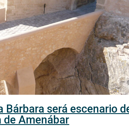
ta Bárbara será escenario d
la de Amenábar