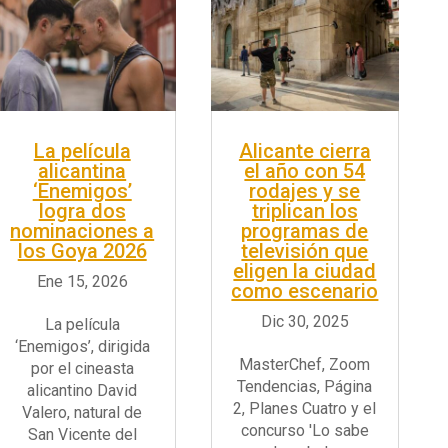
La película
Alicante cierra
alicantina
el año con 54
‘Enemigos’
rodajes y se
logra dos
triplican los
nominaciones a
programas de
los Goya 2026
televisión que
eligen la ciudad
como escenario
La película
‘Enemigos’, dirigida
MasterChef, Zoom
por el cineasta
Tendencias, Página
alicantino David
2, Planes Cuatro y el
Valero, natural de
concurso 'Lo sabe
San Vicente del