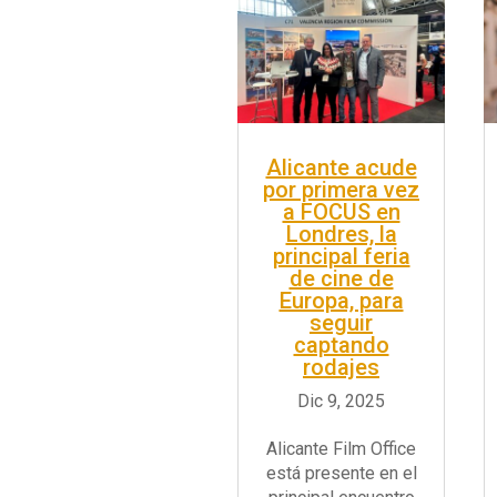
Alicante acude
por primera vez
a FOCUS en
Londres, la
principal feria
de cine de
Europa, para
seguir
captando
rodajes
Alicante Film Office
está presente en el