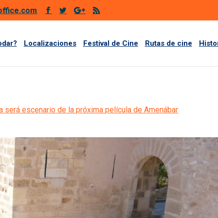
office.com
odar?
Localizaciones
Festival de Cine
Rutas de cine
Histo
ra será escenario de la próxima película de Amenábar