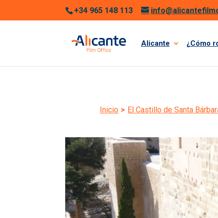
+34 965 148 113
info@alicantefilm
Alicante
¿Cómo r
Inicio
>
El Castillo de Santa Bárba