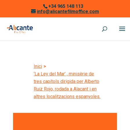
+34 965 148 113
info@alicantefilmoffice.com
Inici
>
‘La Ley del Mar’ , minisèrie de
tres capítols dirigida per Alberto
Ruiz Rojo, rodada a Alacant i en
altres localitzacions espanyoles.