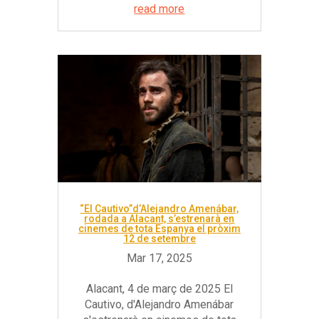
read more
“El Cautivo”d’Alejandro Amenábar,
rodada a Alacant, s’estrenarà en
cinemes de tota Espanya el pròxim
12 de setembre
Alacant, 4 de març de 2025 El
Cautivo, d'Alejandro Amenábar