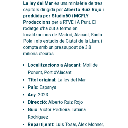
La ley del Mar
és una minisèrie de tres
capítols dirigida per
Alberto Ruiz Rojo i
produïda per Studio60 i MCFLY
Produccions
per a RTVE i À Punt. El
rodatge s’ha dut a terme en
localitzacions de Madrid, Alacant, Santa
Pola i els estudis de Ciutat de la Llum, i
compta amb un pressupost de 3,8
milions d’euros.
Localitzacions a Alacant:
Moll de
Ponent, Port d’Alacant
Títol original:
La ley del Mar
País:
Espanya
Any:
2023
Direcció:
Alberto Ruiz Rojo
Guió:
Víctor Pedreira, Tatiana
Rodríguez
Reparti,emt:
Luis Tosar, Àlex Monner,