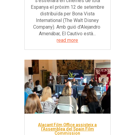
s'estrenarà en cinemes de tota
Espanya el pròxim 12 de setembre
distribuïda per Bona Vista
International (The Walt Disney
Company). Amb guió d'Alejandro
Amenábar, El Cautivo està...
read more
Alacant Film Office assisteix a
l’Assemblea del Spain Film
Commission