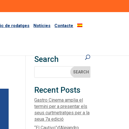
ric de rodatges
Notícies
Contacte
Search
Recent Posts
Gastro Cinema amplia el
termini per a presentar els
seus curtmetratges per a la
seua 7a edició
“El Cautivo”d’Alejandro