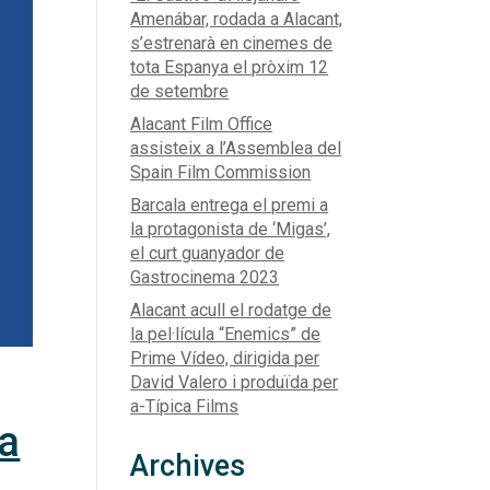
Amenábar, rodada a Alacant,
s’estrenarà en cinemes de
tota Espanya el pròxim 12
de setembre
Alacant Film Office
assisteix a l’Assemblea del
Spain Film Commission
Barcala entrega el premi a
la protagonista de ‘Migas’,
el curt guanyador de
Gastrocinema 2023
Alacant acull el rodatge de
la pel·lícula “Enemics” de
Prime Vídeo, dirigida per
David Valero i produïda per
a-Típica Films
ua
Archives