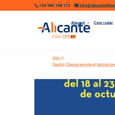
+34 965 148 113
info@alicantefilm
Alacant
Com rodar
Inici
>
Gastro Cinema amplia el termini pe