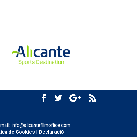
email: info@alicantefilmoffice.com
tica de Cookies
|
Declaració