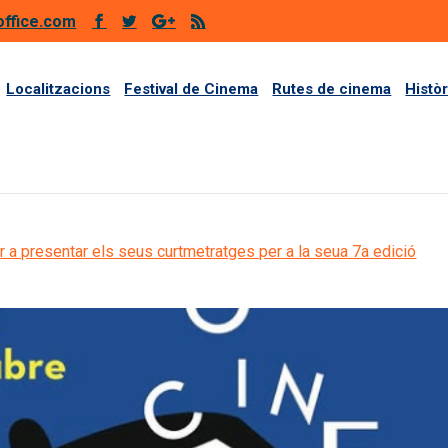
office.com
Localitzacions
Festival de Cinema
Rutes de cinema
Histò
r a presentar els seus curtmetratges per a la seua 7a edició