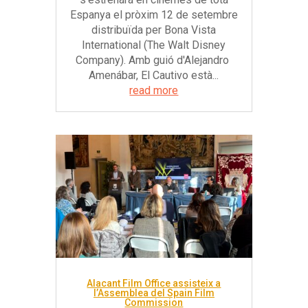
Espanya el pròxim 12 de setembre
distribuïda per Bona Vista
International (The Walt Disney
Company). Amb guió d'Alejandro
Amenábar, El Cautivo està...
read more
Alacant Film Office assisteix a
l’Assemblea del Spain Film
Commission