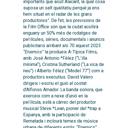
importants que acull Alacant, la qual cosa
suposa un salt qualitatiu perquè ja ens
hem situat en el radar de les grans
productores”. De fet, les previsions de
la Film Office són que la ciutat acollirà
enguany un 50% més de rodatges de
pel·lícules, sèries, documentals i anuncis
publicitaris arribant als 70 aquest 2023.
“Enemics”
la produeix A-Típica Films,
amb José Antonio *Félez (“L’illa
mínima”), Cristina Sutherland (“La xica de
neu”) i Alberto Félez (“Model 77”) com a
productors executius. David Valero
dirigeix i escriu el guió al costat
d’Alfonso Amador. La banda sonora, que
exerceix com a nexe d’unió en la
pel·lícula, està a càrrec del productor
musical Steve *Lean, pioner del *trap a
Espanya, amb la participació de
Rematada i inclourà temes de música
urbana de diferents estils. “Enemics”