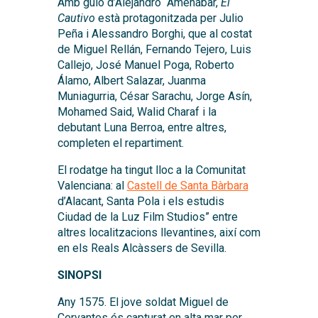
Amb guió d’Alejandro Amenábar,
El
Cautivo
està protagonitzada per Julio
Peña i Alessandro Borghi, que al costat
de Miguel Rellán, Fernando Tejero, Luis
Callejo, José Manuel Poga, Roberto
Álamo, Albert Salazar, Juanma
Muniagurria, César Sarachu, Jorge Asín,
Mohamed Said, Walid Charaf i la
debutant Luna Berroa, entre altres,
completen el repartiment.
El rodatge ha tingut lloc a la Comunitat
Valenciana: al
Castell de Santa Bàrbara
d’Alacant, Santa Pola i els estudis
Ciudad de la Luz Film Studios” entre
altres localitzacions llevantines, així com
en els Reals Alcàssers de Sevilla.
SINOPSI
Any 1575. El jove soldat Miguel de
Cervantes és capturat en alta mar per