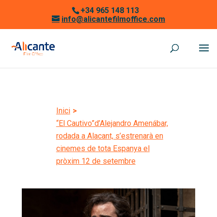
+34 965 148 113
info@alicantefilmoffice.com
Inici
>
“El Cautivo”d’Alejandro Amenábar,
rodada a Alacant, s’estrenarà en
cinemes de tota Espanya el
pròxim 12 de setembre