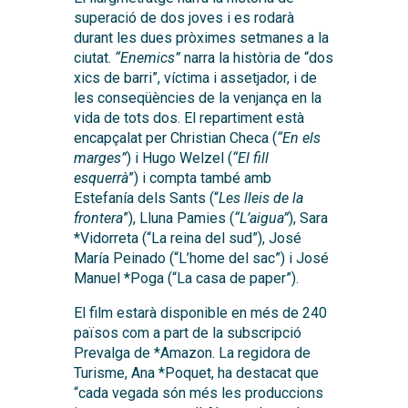
superació de dos joves i es rodarà
durant les dues pròximes setmanes a la
ciutat.
“Enemics”
narra la història de “dos
xics de barri”, víctima i assetjador, i de
les conseqüències de la venjança en la
vida de tots dos. El repartiment està
encapçalat per Christian Checa (
“En els
marges”
) i Hugo Welzel (
“El fill
esquerrà
”) i compta també amb
Estefanía dels Sants (“
Les lleis de la
frontera
”), Lluna Pamies (
“L’aigua”
), Sara
*Vidorreta (“La reina del sud”), José
María Peinado (“L’home del sac”) i José
Manuel *Poga (“La casa de paper”).
El film estarà disponible en més de 240
països com a part de la subscripció
Prevalga de *Amazon. La regidora de
Turisme, Ana *Poquet, ha destacat que
“cada vegada són més les produccions