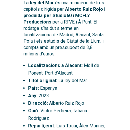
La ley del Mar
és una minisèrie de tres
capítols dirigida per
Alberto Ruiz Rojo i
produïda per Studio60 i MCFLY
Produccions
per a RTVE i À Punt. El
rodatge s’ha dut a terme en
localitzacions de Madrid, Alacant, Santa
Pola i els estudis de Ciutat de la Llum, i
compta amb un pressupost de 3,8
milions d’euros.
Localitzacions a Alacant:
Moll de
Ponent, Port d’Alacant
Títol original:
La ley del Mar
País:
Espanya
Any:
2023
Direcció:
Alberto Ruiz Rojo
Guió:
Víctor Pedreira, Tatiana
Rodríguez
Reparti,emt:
Luis Tosar, Àlex Monner,