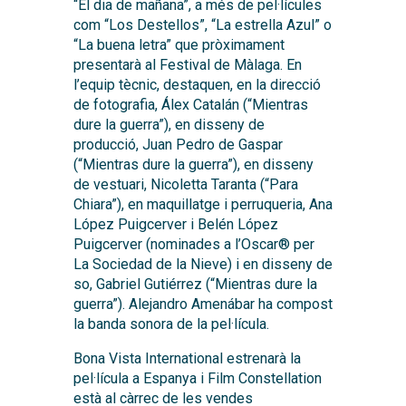
“El dia de mañana”, a més de pel·lícules
com “Los Destellos”, “La estrella Azul” o
“La buena letra” que pròximament
presentarà al Festival de Màlaga. En
l’equip tècnic, destaquen, en la direcció
de fotografia, Álex Catalán (“Mientras
dure la guerra”), en disseny de
producció, Juan Pedro de Gaspar
(“Mientras dure la guerra”), en disseny
de vestuari, Nicoletta Taranta (“Para
Chiara”), en maquillatge i perruqueria, Ana
López Puigcerver i Belén López
Puigcerver (nominades a l’Oscar® per
La Sociedad de la Nieve) i en disseny de
so, Gabriel Gutiérrez (“Mientras dure la
guerra”). Alejandro Amenábar ha compost
la banda sonora de la pel·lícula.
Bona Vista International estrenarà la
pel·lícula a Espanya i Film Constellation
està al càrrec de les vendes