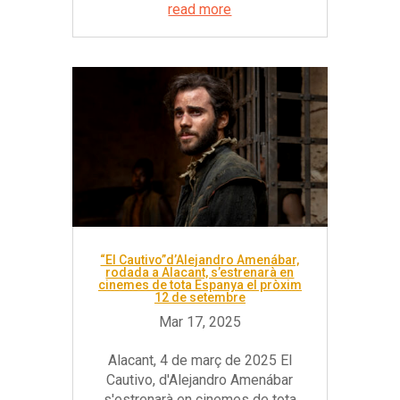
read more
“El Cautivo”d’Alejandro Amenábar,
rodada a Alacant, s’estrenarà en
cinemes de tota Espanya el pròxim
12 de setembre
Alacant, 4 de març de 2025 El
Cautivo, d'Alejandro Amenábar
s'estrenarà en cinemes de tota