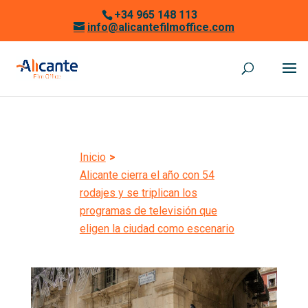
+34 965 148 113
info@alicantefilmoffice.com
Inicio
>
Alicante cierra el año con 54
rodajes y se triplican los
programas de televisión que
eligen la ciudad como escenario