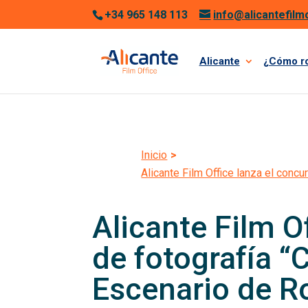
+34 965 148 113
info@alicantefilm
Alicante
¿Cómo r
Inicio
>
Alicante Film Office lanza el conc
Alicante Film O
de fotografía “
Escenario de R