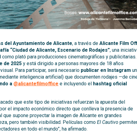
as del Ayuntamiento de Alicante
, a través de
Alicante Film Of
fía “Ciudad de Alicante, Escenario de Rodajes”
, una iniciati
ad como plató para producciones cinematográficas y publicitarias.
re de 2025
y está dirigido a personas mayores de 18 años
visual. Para participar, será necesario
publicar en Instagram
un
ediante inteligencia artificial) que documenten rodajes —de cin
ando a
@alicantefilmoffice
e incluyendo el
hashtag oficial
acado que este tipo de iniciativas refuerzan la apuesta del
o por el impacto económico directo que conlleva la presencia de
al que supone proyectar la imagen de Alicante en grandes
eza, pero también visibilidad. Películas como
El Cautivo
permite
ectadores en todo el mundo”, ha afirmado.