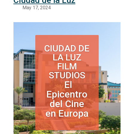
Ciudad de la Luz
CIUDAD DE
LA LUZ
FILM
STUDIOS
El
Epicentro
del Cine
en Europa