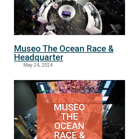
Museo The Ocean Race &
Headquarter
MUSEO
THE
OCEAN
RACE &